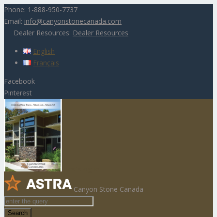
Phone:
1-888-950-7737
Email:
info@canyonstonecanada.com
Dealer Resources:
Dealer Resources
English
Français
Facebook
Pinterest
E-catalogue
Canyon Stone Canada