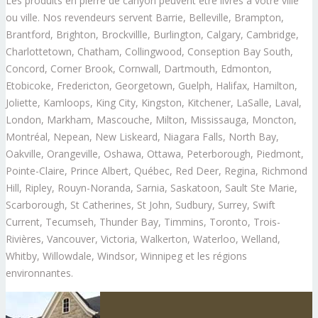
Les produits en pierre de canyon peuvent être livrés à votre ville
ou ville. Nos revendeurs servent Barrie, Belleville, Brampton,
Brantford, Brighton, Brockvillle, Burlington, Calgary, Cambridge,
Charlottetown, Chatham, Collingwood, Conseption Bay South,
Concord, Corner Brook, Cornwall, Dartmouth, Edmonton,
Etobicoke, Fredericton, Georgetown, Guelph, Halifax, Hamilton,
Joliette, Kamloops, King City, Kingston, Kitchener, LaSalle, Laval,
London, Markham, Mascouche, Milton, Mississauga, Moncton,
Montréal, Nepean, New Liskeard, Niagara Falls, North Bay,
Oakville, Orangeville, Oshawa, Ottawa, Peterborough, Piedmont,
Pointe-Claire, Prince Albert, Québec, Red Deer, Regina, Richmond
Hill, Ripley, Rouyn-Noranda, Sarnia, Saskatoon, Sault Ste Marie,
Scarborough, St Catherines, St John, Sudbury, Surrey, Swift
Current, Tecumseh, Thunder Bay, Timmins, Toronto, Trois-
Rivières, Vancouver, Victoria, Walkerton, Waterloo, Welland,
Whitby, Willowdale, Windsor, Winnipeg et les régions
environnantes.