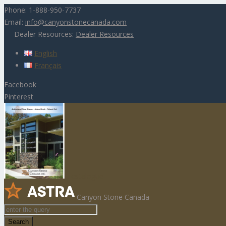
Phone:
1-888-950-7737
Email:
info@canyonstonecanada.com
Dealer Resources:
Dealer Resources
English
Français
Facebook
Pinterest
E-catalogue
Canyon Stone Canada