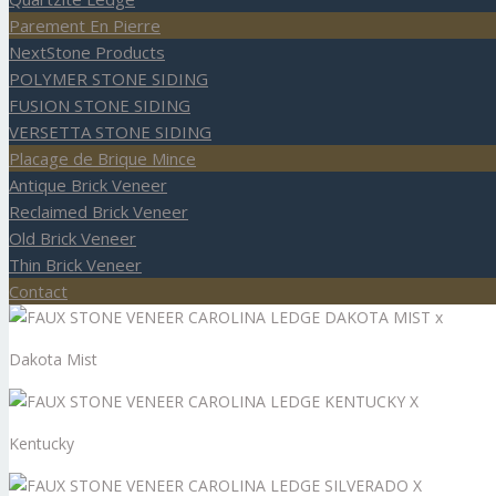
Parement En Pierre
NextStone Products
POLYMER STONE SIDING
FUSION STONE SIDING
VERSETTA STONE SIDING
Placage de Brique Mince
Antique Brick Veneer
Reclaimed Brick Veneer
Old Brick Veneer
Thin Brick Veneer
Contact
Dakota Mist
Kentucky