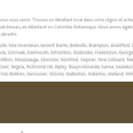
r vous servir. Trouvez un détaillant local dans votre région et ache
skatchewan, en Alberta et en Colombie-Britannique. Nous avons égal
Labrador.
 ville. Nos revendeurs servent Barrie, Belleville, Brampton, Brantford,
, Cornwall, Dartmouth, Edmonton, Etobicoke, Fredericton, Georgetow
Milton, Mississauga, Moncton, Montréal, Nepean, New Liskeard, Niaga
Deer, Regina, Richmond Hill, Ripley, Rouyn-Noranda, Sarnia, Saskatoon
ois-Rivières, Vancouver, Victoria, Walkerton, Waterloo, Welland, Whit