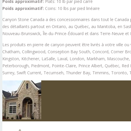
Poids approximatif:
Plats: 10 lb par pied carré
Poids approximatif:
Coins: 10 lbs par pied linéaire
Canyon Stone Canada a des concessionnaires dans tout le Canada pou
des détaillants partout en Ontario, au Québec, au Manitoba, en Sa
Nouveau-Brunswick, Île-du-Prince-Édouard et dans Terre-Neuve et 
Les produits en pierre de canyon peuvent être livrés à votre ville ou
Chatham, Collingwood, Conseption Bay South, Concord, Corner Brook
Kingston, Kitchener, LaSalle, Laval, London, Markham, Mascouche, 
Peterborough, Piedmont, Pointe-Claire, Prince Albert, Québec, Red 
Surrey, Swift Current, Tecumseh, Thunder Bay, Timmins, Toronto, Tr