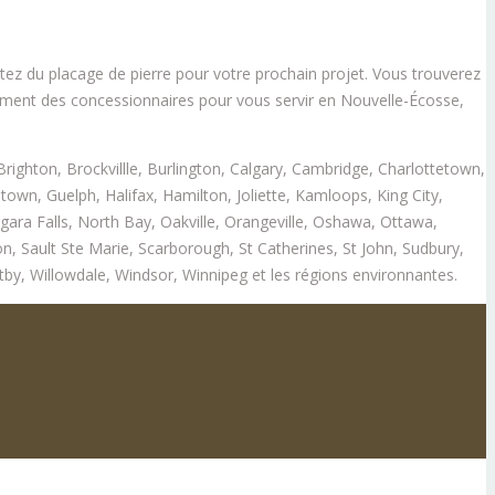
tez du placage de pierre pour votre prochain projet. Vous trouverez
ement des concessionnaires pour vous servir en Nouvelle-Écosse,
 Brighton, Brockvillle, Burlington, Calgary, Cambridge, Charlottetown,
n, Guelph, Halifax, Hamilton, Joliette, Kamloops, King City,
ra Falls, North Bay, Oakville, Orangeville, Oshawa, Ottawa,
, Sault Ste Marie, Scarborough, St Catherines, St John, Sudbury,
by, Willowdale, Windsor, Winnipeg et les régions environnantes.